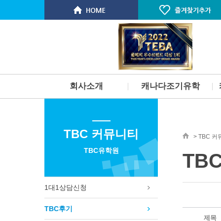
회사소개
캐나다조기유학
인사말
개요
스탭소개 & 연혁
부모동반 유학
TBC 커뮤니티
서비스
부모미동반유학
> TBC 
찾아오시는길
고등학교유학
TBC유학원
TB
명문대 진학보장 프로그램
단기 스쿨링
토론토 학군 및 지역소개
1대1상담신청
벤쿠버 학군 및 지역소개
빅토리아 PCS 사립학교
TBC후기
필리핀 주니어 스파르타 프로그
제목