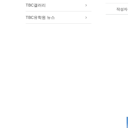
램
TBC갤러리
작성자
필리핀 가족연수 프로그램
추천! 토론토 여자 고등학교
TBC유학원 뉴스
캐나다 명문보딩스쿨
토론토 여름캠프