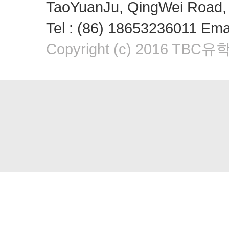
TaoYuanJu, QingWei Road, 
Tel : (86) 18653236011 Em
Copyright (c) 2016 TBC유학원