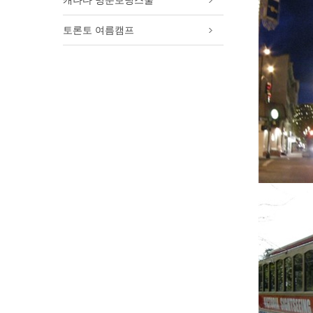
캐나다 명문보딩스쿨
토론토 여름캠프