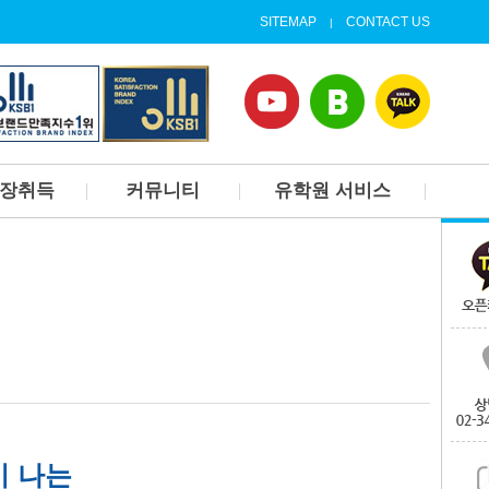
SITEMAP
CONTACT US
|
업장취득
커뮤니티
유학원 서비스
고등학교
1대1상담신청
개요
캐나다 대학가기
후기
가디언서비스
갤러리
현지정착서비스(랜딩서비
스)
유학원 뉴스
홈스테이 및 공항픽업
출국 오리엔테이션
집구하기
이 나는