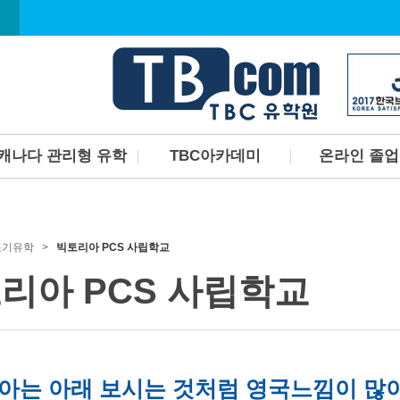
캐나다 관리형 유학
TBC아카데미
온라인 졸
캐나다관리형유학프로그
TBC아카데미 소개
한국에서 캐나다 
램
졸업장 취득하고 
TBC아카데미 커리큘럼
TBC아카데미 선생님소개
조기유학 >
빅토리아 PCS 사립학교
TBC아카데미 시설안내
리아 PCS 사립학교
아는 아래 보시는 것처럼 영국느낌이 많