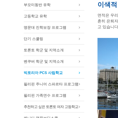
이색적
램
부모미동반 유학
필리핀 가족연수 프로그램
면적은 우리
추천! 토론토 여자 고등학교
고등학교 유학
흔히 은퇴자
캐나다 명문보딩스쿨
고 있습니
명문대 진학보장 프로그램
토론토 여름캠프
단기 스쿨링
토론토 학군 및 지역소개
벤쿠버 학군 및 지역소개
빅토리아 PCS 사립학교
필리핀 주니어 스파르타 프로그램
필리핀 가족연수 프로그램
추천하고 싶은 토론토 여자 고등학교