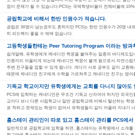
점이 문제가 될 수 있습니다.PCS는 국제학생비율이 전체비율에 10%
공립학교에 비해서 한반 인원수가 적습니다.
공립은 30명이 넘는경우도 흔하지만 PCS는 한반 인원수가 20명 
히 피드백이 좋을 수 밖에 없습니다.
고등학생들한테는 Peer Tutoring Program 이라는 
쉽게말해, 유학생에게 케네디언 짝꿍을 붙여주는 일종의 버디제도입
인종끼리 어울리게 되는데 케네디언 짝꿍이 붙게 됨으로서 자연스럽게
주변 친구들을 접할 수 있게 됩니다. 게다가 서로 공부도 같이 교환
때문에 케네디언 친구에게 수학을 가르쳐주고 케네디언 친구는 영어를
기독교 학교이지만 유학생에게는 교회를 다니지 않아도 입
PCS에 입학하는 케네디언은 무조건 기독교 신자여야 하지만 외국인
교이다 보니 다른 사립학교나 일반 공립학교에 비해서 탈선하는 학생
로 착하고 문제있는 학생이 없어서 유학생들이 같이 어울려 지내기 너
홈스테이 관리인이 따로 있고 홈스테이 관리를 PCS에서
일반적으로 공립학교에 입학을 하면, 홈스테이는 유학원에서 소개를 
학교안에 홈스테이 관리인이 있어서 이 관리인이 유학생이 머무는 홈