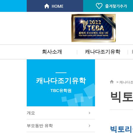
회사소개
캐나다조기유학
인사말
개요
스탭소개 & 연혁
부모동반 유학
캐나다조기유학
서비스
부모미동반유학
> 캐나다
찾아오시는길
고등학교유학
TBC유학원
빅토
명문대 진학보장 프로그램
단기 스쿨링
토론토 학군 및 지역소개
개요
벤쿠버 학군 및 지역소개
빅토리아 PCS 사립학교
부모동반 유학
빅토리
필리핀 주니어 스파르타 프로그