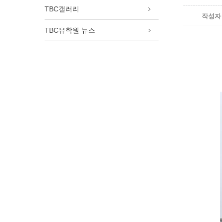
램
TBC갤러리
작성자
필리핀 가족연수 프로그램
추천! 토론토 여자 고등학교
TBC유학원 뉴스
캐나다 명문보딩스쿨
토론토 여름캠프