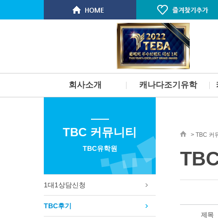
회사소개
캐나다조기유학
인사말
개요
스탭소개 & 연혁
부모동반 유학
TBC 커뮤니티
서비스
부모미동반유학
> TBC 
찾아오시는길
고등학교유학
TBC유학원
TB
명문대 진학보장 프로그램
단기 스쿨링
토론토 학군 및 지역소개
1대1상담신청
벤쿠버 학군 및 지역소개
빅토리아 PCS 사립학교
TBC후기
필리핀 주니어 스파르타 프로그
제목