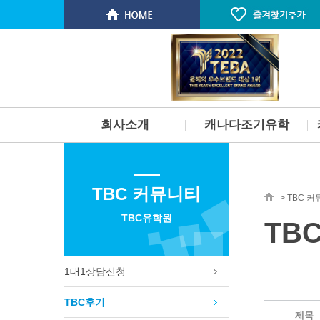
회사소개
캐나다조기유학
인사말
개요
스탭소개 & 연혁
부모동반 유학
TBC 커뮤니티
서비스
부모미동반유학
> TBC 
찾아오시는길
고등학교유학
TBC유학원
TB
명문대 진학보장 프로그램
단기 스쿨링
토론토 학군 및 지역소개
1대1상담신청
벤쿠버 학군 및 지역소개
빅토리아 PCS 사립학교
TBC후기
필리핀 주니어 스파르타 프로그
제목