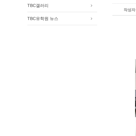
램
TBC갤러리
작성자
필리핀 가족연수 프로그램
추천! 토론토 여자 고등학교
TBC유학원 뉴스
캐나다 명문보딩스쿨
토론토 여름캠프