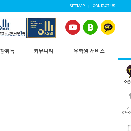
SITEMAP
CONTACT US
|
업장취득
커뮤니티
유학원 서비스
고등학교
1대1상담신청
개요
캐나다 대학가기
후기
가디언서비스
갤러리
현지정착서비스(랜딩서비
스)
유학원 뉴스
홈스테이 및 공항픽업
출국 오리엔테이션
집구하기