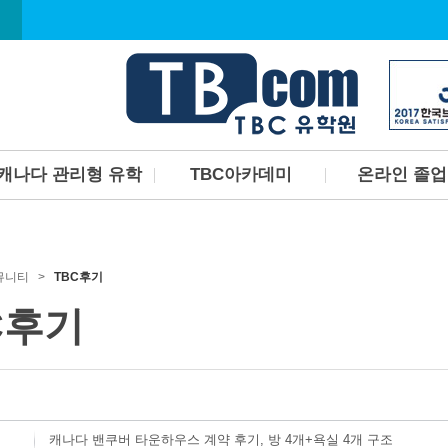
캐나다 관리형 유학
TBC아카데미
온라인 졸
캐나다관리형유학프로그
TBC아카데미 소개
한국에서 캐나다 
램
졸업장 취득하고 
TBC아카데미 커리큘럼
TBC아카데미 선생님소개
커뮤니티 >
TBC후기
TBC아카데미 시설안내
C후기
캐나다 밴쿠버 타운하우스 계약 후기, 방 4개+욕실 4개 구조